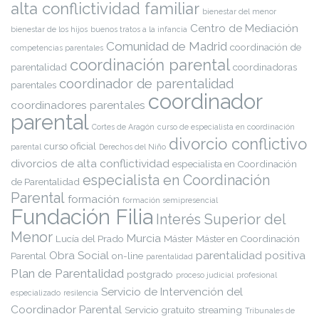
alta conflictividad familiar
bienestar del menor
Centro de Mediación
bienestar de los hijos
buenos tratos a la infancia
Comunidad de Madrid
coordinación de
competencias parentales
coordinación parental
parentalidad
coordinadoras
coordinador de parentalidad
parentales
coordinador
coordinadores parentales
parental
Cortes de Aragón
curso de especialista en coordinación
divorcio conflictivo
curso oficial
parental
Derechos del Niño
divorcios de alta conflictividad
especialista en Coordinación
especialista en Coordinación
de Parentalidad
Parental
formación
formación semipresencial
Fundación Filia
Interés Superior del
Menor
Murcia
Lucía del Prado
Máster
Máster en Coordinación
Obra Social
parentalidad positiva
Parental
on-line
parentalidad
Plan de Parentalidad
postgrado
proceso judicial
profesional
Servicio de Intervención del
especializado
resilencia
Coordinador Parental
Servicio gratuito
streaming
Tribunales de