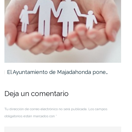
El Ayuntamiento de Majadahonda pone…
Mu
Deja un comentario
Tu dirección de correo electrónico no será publicada.
Los campos
obligatorios están marcados con
*