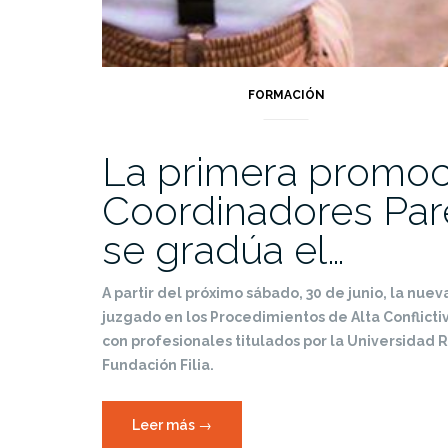
FORMACIÓN
La primera promoc
Coordinadores Par
se gradúa el…
A partir del próximo sábado, 30 de junio, la nueva
juzgado en los Procedimientos de Alta Conflicti
con profesionales titulados por la Universidad R
Fundación Filia.
«La
Leer más
→
primera