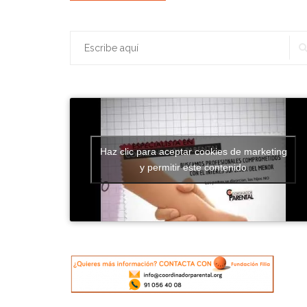
promoción
de
Buscar:
Coordinadores
Parentales
se
gradúa
el
próximo
30
Haz clic para aceptar cookies de marketing
de
y permitir este contenido
junio
en
Madrid»