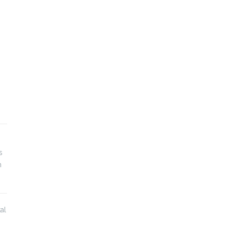
s
n
al