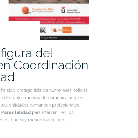
figura del
 en Coordinación
dad
l ha sido protagonista de numerosas noticias
en diferentes medios de comunicación, en
 otras entidades demandan profesionales
e Parentalidad
para intervenir en los
en los que hay menores afectados.