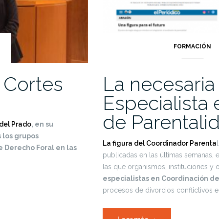
FORMACIÓN
s Cortes
La necesaria 
Especialista
de Parentali
 del Prado
, en su
 los grupos
La figura del Coordinador Parenta
e Derecho Foral en las
publicadas en las últimas semanas, 
las que organismos, instituciones y
especialistas en Coordinación d
procesos de divorcios conflictivos 
«La