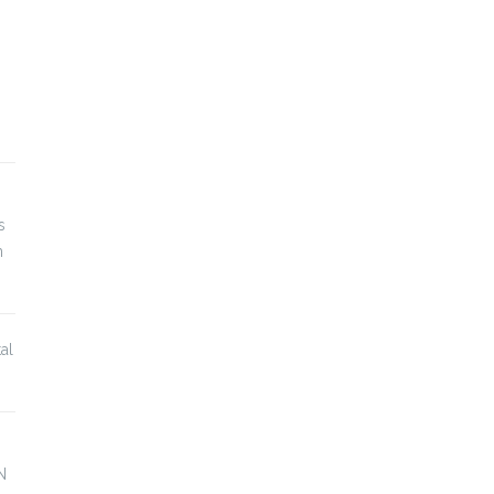
s
n
al
N