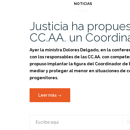
NOTICIAS
Justicia ha propues
CC.AA. un Coordin
Ayer la ministra Dolores Delgado, en la conferen
con los responsables de las CC.AA. con compete
propuso implantar la figura del Coordinador de
mediar y proteger al menor en situaciones de co
progenitores.
«Justicia
Leer más
→
ha
propuesto
a
Buscar:
las
CC.AA.