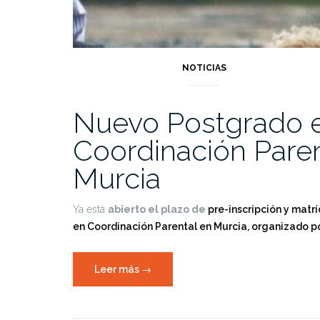
NOTICIAS
Nuevo Postgrado 
Coordinación Paren
Murcia
Ya está
abierto el plazo de
pre-inscripción y matr
en Coordinación Parental en Murcia, organizado po
«Nuevo
Leer más
→
Postgrado
en
Coordinación