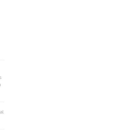
s
n
al