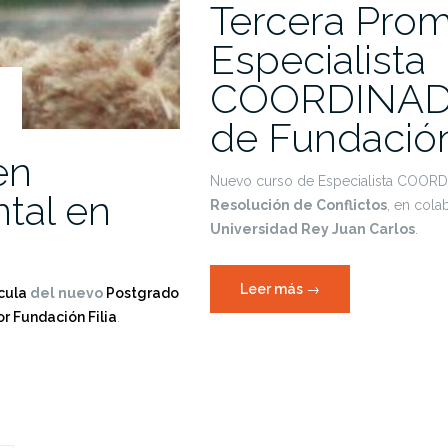
Tercera Pro
Especialista
COORDINAD
de Fundación 
en
Nuevo curso de Especialista COOR
tal en
Resolución de Conflictos
, en cola
Universidad Rey Juan Carlos
.
«Tercera
Leer más
→
ícula
del nuevo
Postgrado
Promoción
r Fundación Filia
.
Especialista
COORDINADOR
PARENTAL
de
Fundación