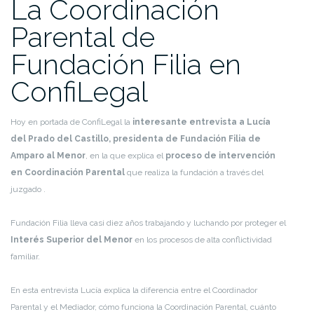
La Coordinación
Parental de
Fundación Filia en
ConfiLegal
Hoy en portada de ConfiLegal la
interesante entrevista a Lucía
del Prado del Castillo, presidenta de Fundación Filia de
Amparo al Menor
, en la que explica el
proceso de intervención
en Coordinación Parental
que realiza la fundación a través del
juzgado .
Fundación Filia lleva casi diez años trabajando y luchando por proteger el
Interés Superior del Menor
en los procesos de alta conflictividad
familiar.
En esta entrevista Lucía explica la diferencia entre el Coordinador
Parental y el Mediador, cómo funciona la Coordinación Parental, cuánto