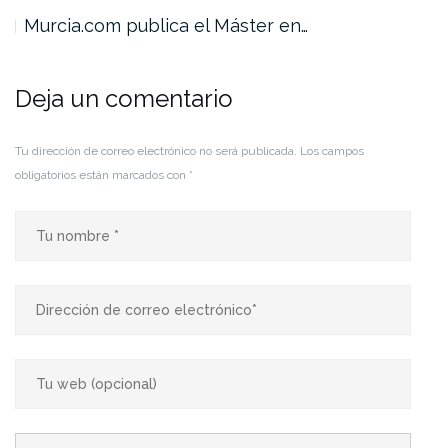
Murcia.com publica el Máster en…
LA
Deja un comentario
Tu dirección de correo electrónico no será publicada.
Los campos
obligatorios están marcados con
*