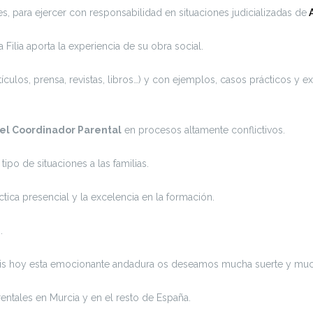
es, para ejercer con responsabilidad en situaciones judicializadas de
A
Filia aporta la experiencia de su obra social.
ículos, prensa, revistas, libros…) y con ejemplos, casos prácticos y 
del Coordinador Parental
en procesos altamente conflictivos.
ipo de situaciones a las familias.
ctica presencial y la excelencia en la formación.
.
áis hoy esta emocionante andadura os deseamos mucha suerte y muc
ntales en Murcia y en el resto de España.