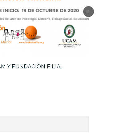
M Y FUNDACIÓN FILIA…
Nuevo curso de 
UNIVERSITARIO…