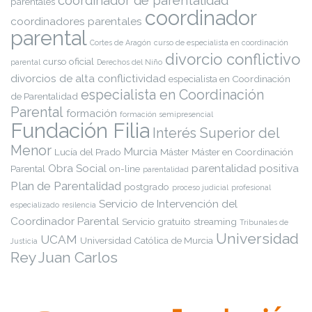
coordinador de parentalidad
parentales
coordinador
coordinadores parentales
parental
Cortes de Aragón
curso de especialista en coordinación
divorcio conflictivo
curso oficial
parental
Derechos del Niño
divorcios de alta conflictividad
especialista en Coordinación
especialista en Coordinación
de Parentalidad
Parental
formación
formación semipresencial
Fundación Filia
Interés Superior del
Menor
Murcia
Lucía del Prado
Máster
Máster en Coordinación
Obra Social
parentalidad positiva
Parental
on-line
parentalidad
Plan de Parentalidad
postgrado
proceso judicial
profesional
Servicio de Intervención del
especializado
resilencia
Coordinador Parental
Servicio gratuito
streaming
Tribunales de
Universidad
UCAM
Universidad Católica de Murcia
Justicia
Rey Juan Carlos