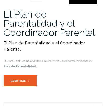
El Plan de
Parentalidad y el
Coordinador Parental
El Plan de Parentalidad y el Coordinador
Parental
El Libro II del Código Civil de Cataluña introdujo de forma novedosa el
Plan de Parentalidad.
«El
Leer más
→
Plan
de
Parentalidad
y