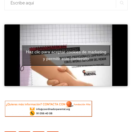
BU
Buscar:
el
Coordinador
Parental»
Haz clic para aceptar cookies de marketing
y permitir este contenido