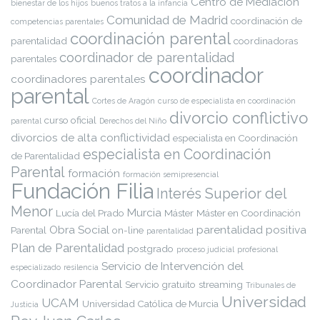
Centro de Mediación
bienestar de los hijos
buenos tratos a la infancia
Comunidad de Madrid
coordinación de
competencias parentales
coordinación parental
parentalidad
coordinadoras
coordinador de parentalidad
parentales
coordinador
coordinadores parentales
parental
Cortes de Aragón
curso de especialista en coordinación
divorcio conflictivo
curso oficial
parental
Derechos del Niño
divorcios de alta conflictividad
especialista en Coordinación
especialista en Coordinación
de Parentalidad
Parental
formación
formación semipresencial
Fundación Filia
Interés Superior del
Menor
Murcia
Lucía del Prado
Máster
Máster en Coordinación
Obra Social
parentalidad positiva
Parental
on-line
parentalidad
Plan de Parentalidad
postgrado
proceso judicial
profesional
Servicio de Intervención del
especializado
resilencia
Coordinador Parental
Servicio gratuito
streaming
Tribunales de
Universidad
UCAM
Universidad Católica de Murcia
Justicia